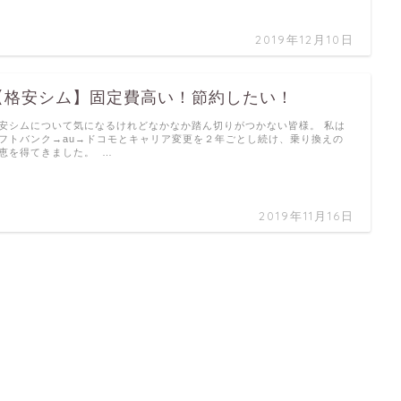
2019年12月10日
【格安シム】固定費高い！節約したい！
安シムについて気になるけれどなかなか踏ん切りがつかない皆様。 私は
フトバンク→au→ドコモとキャリア変更を２年ごとし続け、乗り換えの
恵を得てきました。 …
2019年11月16日