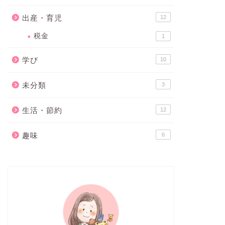
出産・育児
12
税金
1
学び
10
未分類
3
生活・節約
12
趣味
6