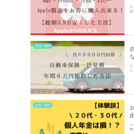
そ
高
生活・節約
な
た
生活・節約
そ
際