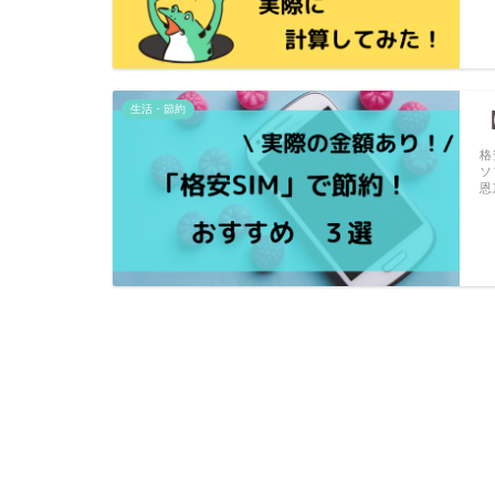
生活・節約
格
ソ
恩